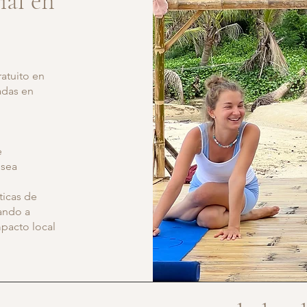
ial en
atuito en
adas en
e
 sea
ticas de
tando a
pacto local