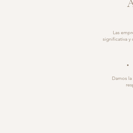
A
Las empre
significativa 
Damos la 
res