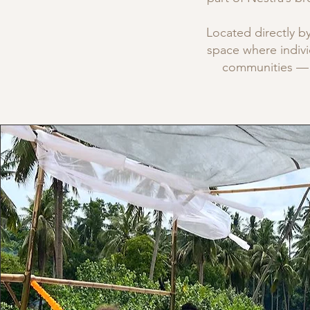
Located directly b
space where indivi
communities — c