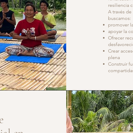
resiliencia 
A través de 
buscamos:
promover la
apoyar la c
Ofrecer rec
desfavorec
Crear acces
plena
Construir f
compartida
e