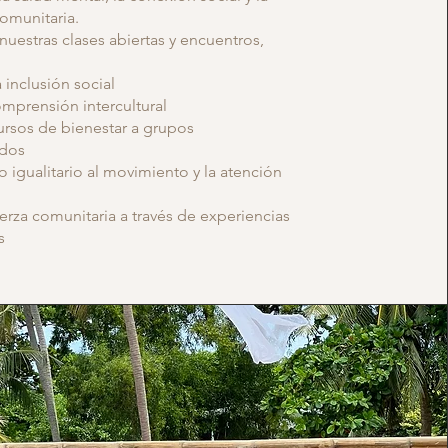
comunitaria.
nuestras clases abiertas y encuentros,
 inclusión social
omprensión intercultural
ursos de bienestar a grupos
idos
o igualitario al movimiento y la atención
uerza comunitaria a través de experiencias
s