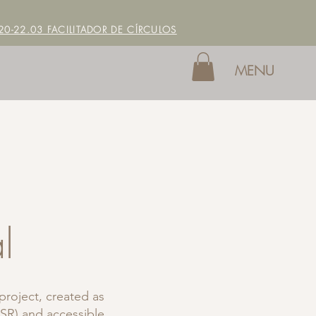
0-22.03 FACILITADOR DE CÍRCULOS
MENU
l
project, created as
CSR) and accessible