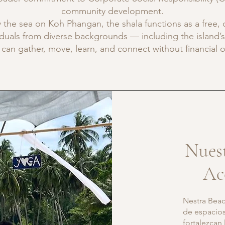
community development.
y the sea on Koh Phangan, the shala functions as a free, 
duals from diverse backgrounds — including the island’
an gather, move, learn, and connect without financial or 
Nuest
Ac
Nestra Beac
de espacios
fortalezcan 