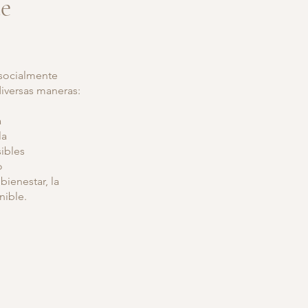
de
 socialmente
diversas maneras:
a
la
sibles
o
ienestar, la
nible.