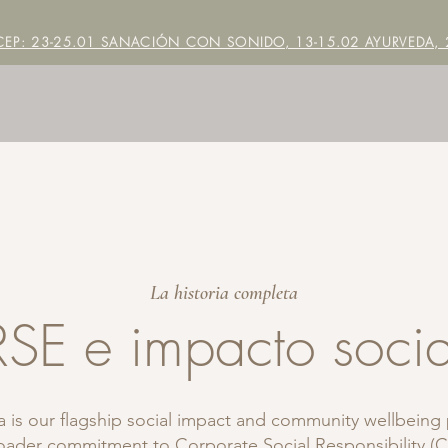
EP: 23-25.01 SANACIÓN CON SONIDO, 13-15.02 AYURVEDA, 2
La historia completa
RSE e impacto socia
 is our flagship social impact and community wellbeing 
roader commitment to Corporate Social Responsibility (