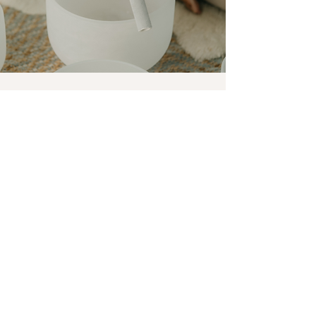
Hana
The circle facilitator training with
Zuzanna has been a complete game
changer in the way I work. It brought
in an additional layer of softness and
understanding of myself and how to
hold that space with others. The
approach that Zu took inspired me so
much to implement more journaling and
practical trainings for people to question