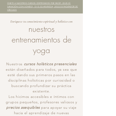
ÚNETE A NUESTROS CURSOS CERTIFICADOS POR YACEP: 23-25.01
SANACIÓN CON SONIDO, 13-15.02 AYURVEDA, 20-22.03 FACILITADOR DE
CÍRCULOS
Enriquece tu conocimiento espiritual y holístico con
nuestros
entrenamientos de
yoga
Nuestros
cursos holísticos presenciales
están diseñados para todos, ya sea que
esté dando sus primeros pasos en las
disciplinas holísticas por curiosidad o
buscando profundizar su práctica
existente.
Los hicimos accesibles e íntimos con
grupos pequeños, profesores valiosos y
precios asequibles
para apoyar su viaje
hacia el aprendizaje de nuevas